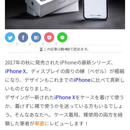
0
0
0
0
この記事は
約4分
で読めます。
2017年の秋に発売されたiPhoneの最新シリーズ、
iPhone X
。ディスプレイの周りの縁（ベゼル）が極細
になり、デザインもこれまでの
iPhone
に比べて真新し
いものとなりました。
デザインが一新された
iPhone X
をケースを着けて使う
か、着けずに裸で使うかを迷っている方もいるでしょ
う。そんなあなたへ、ケース着用、裸使用の両方を経
験した筆者が
率直に
レビューします！