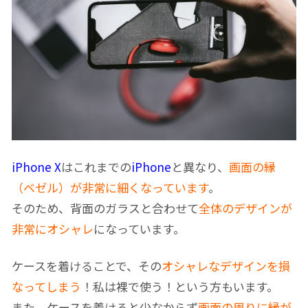
iPhone X
はこれまでの
iPhone
と異なり、
画面の縁
（ベゼル）が非常に細くなっています
。
そのため、背面のガラスと合わせて
全体のデザインが
非常にオシャレ
になっています。
ケースを着けることで、その
オシャレなデザインを損
なってしまう
！私は裸で使う！という方もいます。
また、ケースを着けると少なからず
画面の周りに縁が