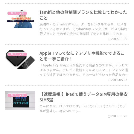
famifiと他の無制限プランを比較してわかった
ガジェット
こと
民泊WiFiのfamifiはWiFiルーターをレンタルするサービスを
行っているのですが、そのfamifiのレンタルサービスの無制
限プランと その他の会社の無制限プランを比較してみまし
た。
2017.11.09
Apple TVってなに？アプリや機能でできるこ
ガジェット
とを一挙ご紹介！
「Apple TV」はAppleが発売する商品なのですが、テレビで
はありません。テレビに接続するためのスマートフォンと言
っても過言ではありません。では一体どういった商品なので
しょうか。 今回は「Apple TV」とは何か、それから
2018.05.02
「Apple TV」でできることを一挙解説していきます！
【速度重視!】iPadで使うデータSIM専用の格安
ガジェット
SIM5選
こんにちは、けいすけです。 iPadのcelluar(セルラー)モデ
ルが登場し、格安SIMでも...
2018.11.29