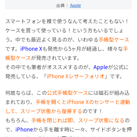
出典：
Apple
スマートフォンを裸で使うなんて考えたこともない！
ケースを買って使っている！という方もいるでしょ
う。中でも最近よく見るのが、いわゆる
手帳型ケース
です。
iPhone X
も発売から5ヶ月が経過し、様々な
手
帳型ケース
が発売されています。
その中でも筆者がオススメするのが、
Apple
が公式に
発売している、「
iPhone Xレザーフォリオ
」です。
何故ならば、この
公式手帳型ケース
には磁石が組み込
まれており、
手帳を開くとiPhone Xのセンサーと連動
して、スリープ状態から復帰する
のです！
もちろん、
手帳を閉じれば即、スリープ状態になる
の
で、
iPhone
から手を離す時に一々、サイドボタンを押